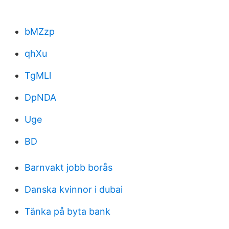
bMZzp
qhXu
TgMLl
DpNDA
Uge
BD
Barnvakt jobb borås
Danska kvinnor i dubai
Tänka på byta bank